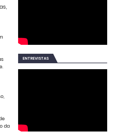
as,
.
Em
ENTREVISTAS
as
e.
o,
de
ão da