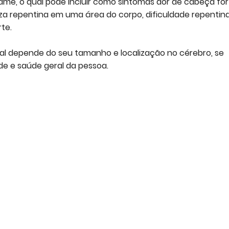
me, o qual pode incluir como sintomas dor de cabeça for
eza repentina em uma área do corpo, dificuldade repentin
rte.
al depende do seu tamanho e localização no cérebro, se
de e saúde geral da pessoa.