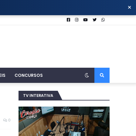
×
EIS
CONCURSOS
TV INTERATIVA
0