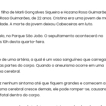
era filha de Marli Gonçalves Siqueira e Hozana Rosa Guimarãe
 Rosa Guimarães, de 22 anos. Cristina era uma jovem de m
dade. A morte da jovem deixou Cabeceiras em luto.
elo, no Parque São João. O sepultamento acontecerá no
s 10h desta quarta-feira.
 de uma artéria, a qual é um vaso sanguíneo que carrega
ras partes do corpo. Quando o aneurisma ocorre em uma
ma cerebral.
duz nenhum sintoma até que fiquem grandes e comecem a
sma cerebral cresce demais, ele pode romper-se, causan
atal dentro do corpo.