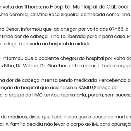
Hospital Municipal de Cabeceir
 volta das 11 horas, no
a cerebral, Cristina Rosa Siqueira, conhecida como Tina
 do Cesar, informou que, ao chegar por volta das 07h55, a
ndo dor de cabeça. Tina foi liberada para ir para casa. 
 e logo foi levada ao hospital da cidade.
, informou que a paciente chegou ao hospital por volta d
 Filho, Dr. Wilhan, Dr. Gunther, enfermeiras e toda a equip
a uma dor de cabeça intensa sendo medicada. Percebendo o
direção do hospital que acionasse o SAMU (Serviço de
o, a equipe do HMC tentou reanimá-la, porém, sem sucess
 de médicos, disse que tudo indica que a causa da morte 
al. A família decidiu não levar o corpo ao IML para apuraç