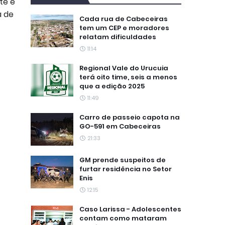
te e
a de
Cada rua de Cabeceiras
tem um CEP e moradores
relatam dificuldades
11:14
Regional Vale do Urucuia
terá oito time, seis a menos
que a edição 2025
11:49
Carro de passeio capota na
GO-591 em Cabeceiras
21:33
GM prende suspeitos de
furtar residência no Setor
Enis
12:15
Caso Larissa - Adolescentes
contam como mataram